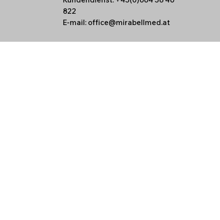
822
E-mail:
office@mirabellmed.at