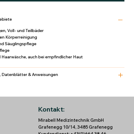
biete
en, Voll- und Teilbäder
nen Körperreinigung
und Säuglingspflege
flege
d Haarwäsche, auch bei empfindlicher Haut
, Datenblätter & Anweisungen
Kontakt:
Mirabell Medizintechnik GmbH
Grafenegg 10/14, 3485 Grafenegg
Kundendienst: +43(0)664 38 46