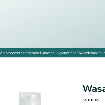
 & Kompressionstherapie
Diabetes
Hygiene
Shop
FAQ
Videoanleitu
Was
Preis
Ab
€ 11,45