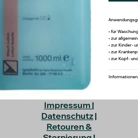
Anwendungsge
• für Waschung
• zur allgemei
• zur Kinder- 
• zur Krankenp
• zur Kopf- un
Informationen
Impressum
|
Datenschutz
|
Retouren &
Stornierung
|