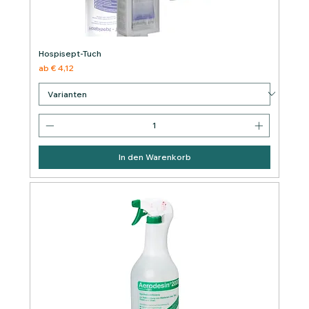
Hospisept-Tuch
Sale-Preis
ab
€ 4,12
In den Warenkorb