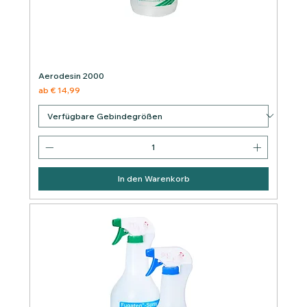
Aerodesin 2000
Sale-Preis
ab
€ 14,99
In den Warenkorb